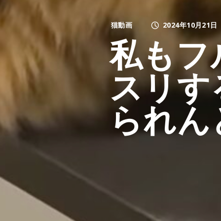
猫動画
2024年10月21日
私もフ
スリす
られん