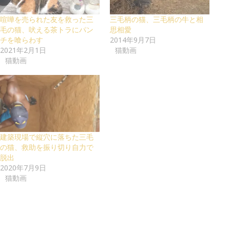
喧嘩を売られた友を救った三
三毛柄の猫、三毛柄の牛と相
毛の猫、吠える茶トラにパン
思相愛
チを喰らわす
2014年9月7日
2021年2月1日
猫動画
猫動画
建築現場で縦穴に落ちた三毛
の猫、救助を振り切り自力で
脱出
2020年7月9日
猫動画