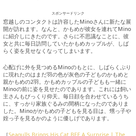
スポンサードリンク
窓越しのコンタクトは許容したMinoさんに新たな展
開が訪れます。なんと、かもめが彼女を連れてMino
に紹介しにきたのです。さらに不思議なことに、彼
女と共に毎日訪問していたかもめカップルが、しば
らく姿を見せなくなってしまいます。
心配げに外を見つめるMinoのもとに、しばらくぶり
に現れたのはまだ羽の色が灰色の子どものかもめと
親かもめの2羽。かもめカップルの子どもも一緒に
Minoの前に姿を見せたのであります。これには飼い
主さんもびっくり仰天。毎日顔を合わせているうち
に、すっかり家族ぐるみの間柄になったのでありま
した。Minoがかもめの子どもを見る目は、甥っ子や
姪っ子を見るかのように優しげであります。
［
Seagulls Brings His Cat BFF A Surprise | The