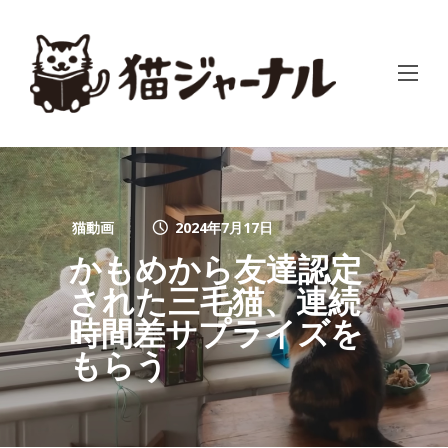
猫動画
2024年7月17日
かもめから友達認定
された三毛猫、連続
時間差サプライズを
もらう