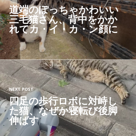
道端のぽっちゃかわいい
三毛猫さん、背中をかか
れてカ・イ・カ・ン顔に
NEXT POST
四足の歩行ロボに対峙し
た猫、なぜか寝転び後脚
伸ばす