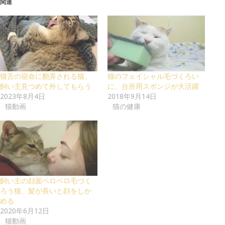
関連
猫舌の宿命に翻弄される猫、
猫のフェイシャル毛づくろい
飼い主見つめて外してもらう
に、台所用スポンジが大活躍
2023年8月4日
2018年9月14日
猫動画
猫の健康
飼い主の顔面ペロペロ毛づく
ろう猫、髪が長いと顔をしか
める
2020年6月12日
猫動画