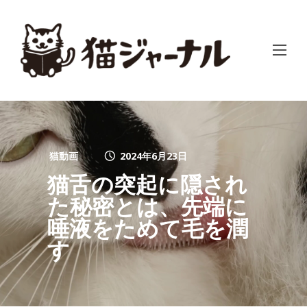
猫動画
2024年6月23日
猫舌の突起に隠され
た秘密とは、先端に
唾液をためて毛を潤
す