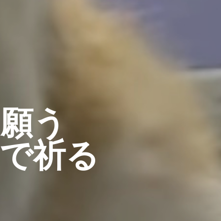
と願う
で祈る