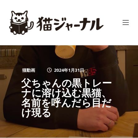
猫動画
2024年1月31日
父ちゃんの黒トレー
ナに溶け込む黒猫、
名前を呼んだら目だ
け現る