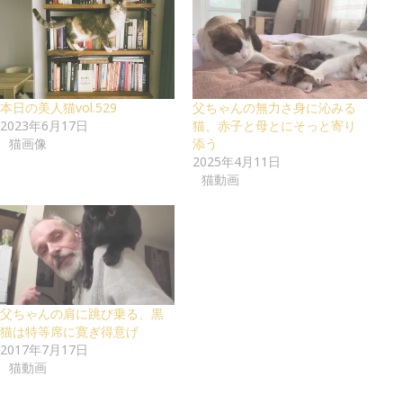
本日の美人猫vol.529
父ちゃんの無力さ身に沁みる
2023年6月17日
猫、赤子と母とにそっと寄り
猫画像
添う
2025年4月11日
猫動画
父ちゃんの肩に跳び乗る、黒
猫は特等席に寛ぎ得意げ
2017年7月17日
猫動画