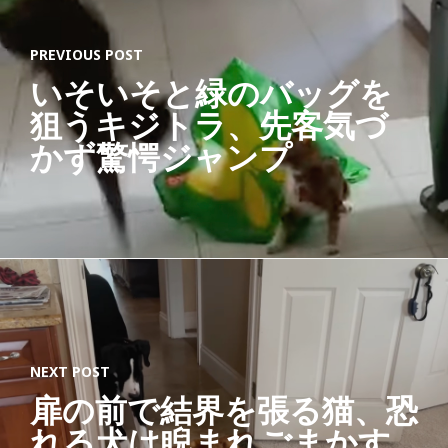
PREVIOUS POST
いそいそと緑のバッグを
狙うキジトラ、先客気づ
かず驚愕ジャンプ
NEXT POST
扉の前で結界を張る猫、恐
れる犬は睨まれごまかす