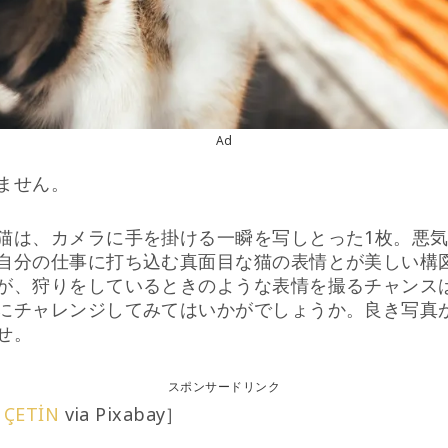
Ad
ません。
猫は、カメラに手を掛ける一瞬を写しとった1枚。悪
自分の仕事に打ち込む真面目な猫の表情とが美しい構
が、狩りをしているときのような表情を撮るチャンス
にチャレンジしてみてはいかがでしょうか。良き写真
せ。
スポンサードリンク
m ÇETİN
via Pixabay］