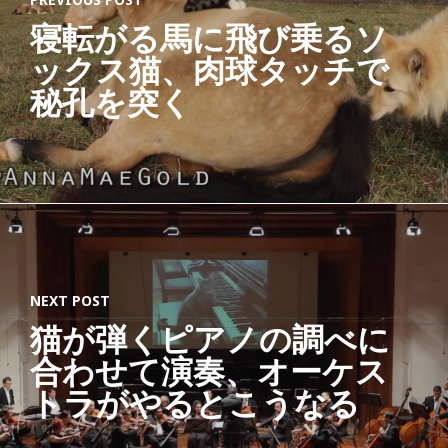
寝転がる馬に飛び乗るソ
ックス猫、肉球タッチで
秘孔を突く
NEXT POST
猫が弾くピアノの調べに
合わせて演奏、オーケス
トラがやるとこうなる