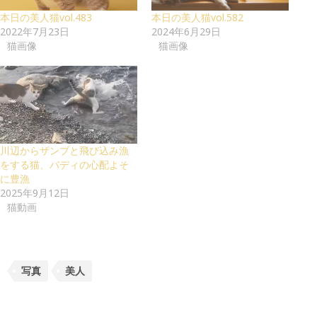
本日の美人猫vol.483
本日の美人猫vol.582
2022年7月23日
2024年6月29日
猫画像
猫画像
川辺からザンブと飛び込み漁
をする猫、バディの心配よそ
に豊漁
2025年9月12日
猫動画
写真
美人