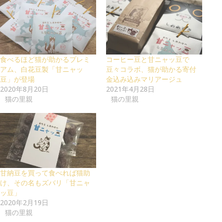
食べるほど猫が助かるプレミ
コーヒー豆と甘ニャッ豆で
アム、白花豆製「甘ニャッ
豆々コラボ、猫が助かる寄付
豆」が登場
金込み込みマリアージュ
2020年8月20日
2021年4月28日
猫の里親
猫の里親
甘納豆を買って食べれば猫助
け、その名もズバリ「甘ニャ
ッ豆」
2020年2月19日
猫の里親