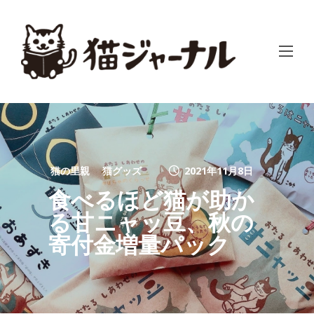
猫の里親
猫グッズ
2021年11月8日
食べるほど猫が助か
る甘ニャッ豆、秋の
寄付金増量パック