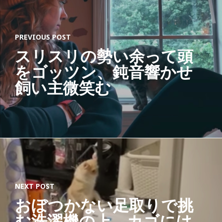
PREVIOUS POST
スリスリの勢い余って頭
をゴッツン、鈍音響かせ
飼い主微笑む
NEXT POST
おぼつかない足取りで挑
む洗濯機の上、カゴには