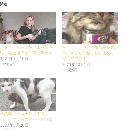
関連
ウクレレを弾く飼い主を襲う
キャットニップは絶対放さぬ
猫、熱血指導か不満の表れか
といきりたつ猫、飼い主の手
2021年8月10日
を爪立て握る
猫動画
2021年10月5日
猫動画
その腹に子猿を抱えて歩く
猫、子育て中のおかんの顔に
2023年3月20日