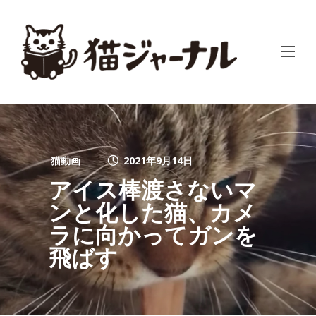
猫動画
2021年9月14日
アイス棒渡さないマ
ンと化した猫、カメ
ラに向かってガンを
飛ばす