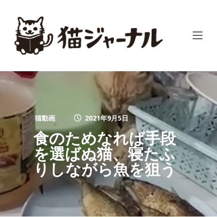
猫動画
2021年9月5日
食のためなれば手段
を選ばぬ猫、寝たふ
りしながら魚を狙う