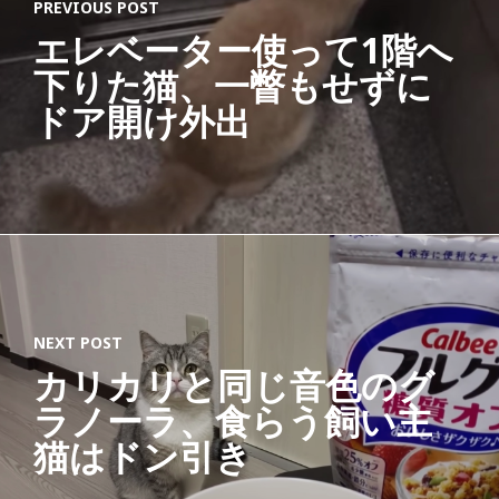
PREVIOUS POST
エレベーター使って1階へ
下りた猫、一瞥もせずに
ドア開け外出
NEXT POST
カリカリと同じ音色のグ
ラノーラ、食らう飼い主
猫はドン引き