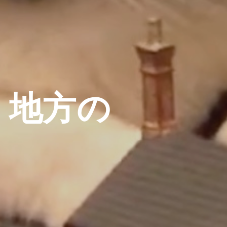
、地方の
る