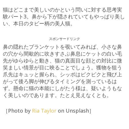
猫はどこまで美しいのかという問いに対する思考実
験パート3。鼻から下が隠されていてもやっぱり美し
い、本日のタビー柄の美人猫。
スポンサードリンク
鼻の隠れたブランケットを覗いてみれば、小さな鼻
の穴から間歇的に吹きすさぶ鼻息にケットの白い毛
先がゆらゆらと動き、猫の真面目な顔との対比に微
笑ましい情景が目に映ることでしょう。獲物を狙う
爪先はキュッと握られ、シッポはピクピクと飛び上
がって後ろ脚が伸びるタイミングを測っているは
ず。懸命に猫の本能にしがたう様は、疑いようもな
く美しいのであります。たとえ見えなくとも。
［Photo by
Ria Taylor
on Unsplash］