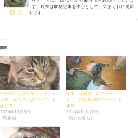
す。現在は取材記事を中心として、気まぐれに更新
中です。
関連
やれやれと頬杖をつくキジト
作家・森村誠一氏の公式サイ
ラ猫、春樹の小説に出てくる
トに、猫写真満載のページを
感じで
発見
2024年12月5日
2014年11月20日
猫動画
猫との暮らし