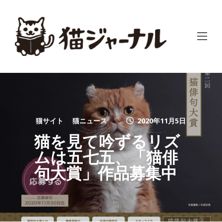
猫サイト
猫ニュース
2020年11月5日
猫を見て吟ずるリズ
ムは五七五、「猫俳
句大賞」作品募集中