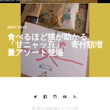
NEXT POST
食べるほど猫が助かる
「甘ニャッ豆」、寄付額増
量アソート登場
© 2012-2025 猫ジャーナルⓇ