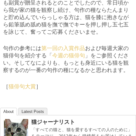
も副賞が贈呈されるとのことでしたので、常日頃か
ら我が家の猫を観察し続け、句作の種ならたんまり
と貯め込んでいらっしゃる方は、猫を膝に抱きなが
ら鉛筆舐め舐め猫を撫で撫でキーを押し押し五七五
を詠じて、奮ってご応募くださいませ。
句作の参考には
第一回の入賞作品
および毎週大家の
猫俳句を紹介する「
今週の猫俳句
」をご参照くださ
い。そしてなによりも、もっとも身近にいる猫を観
察するのが一番の句作の種になるかと思われます。
［
猫俳句大賞
］
About
Latest Posts
猫ジャーナリスト
「すべての猫と、猫を愛するすべての人のために」
をテーマに、2012年から猫情報をお届けしていま