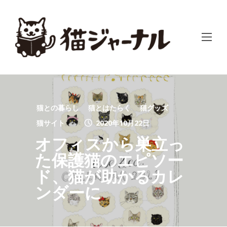
猫との暮らし
猫とはたらく
猫グッズ
猫サイト
2020年10月22日
オフィスから巣立っ
た保護猫のエピソー
ド、猫が助かるカレ
ンダーに