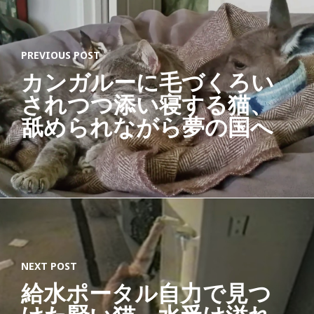
PREVIOUS POST
カンガルーに毛づくろい
されつつ添い寝する猫、
舐められながら夢の国へ
NEXT POST
給水ポータル自力で見つ