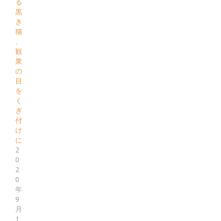
る
黒
き
猫
、
観
衆
の
目
を
く
ぎ
付
け
に
2
0
2
0
年
9
月
1