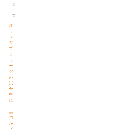
ュ
ー
ス
オ
ラ
ン
ダ
プ
ロ
リ
ー
グ
の
試
合
中
に
、
黒
猫
が
ピ