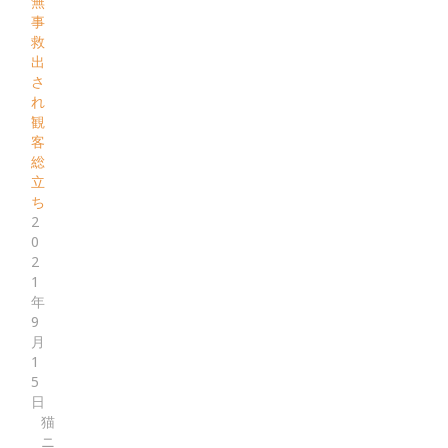
無
事
救
出
さ
れ
観
客
総
立
ち
2
0
2
1
年
9
月
1
5
日
猫
ニ