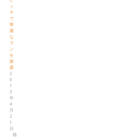
ッ
チ
で
華
麗
な
ラ
ン
を
披
露
2
0
1
3
年
4
月
2
1
日
猫