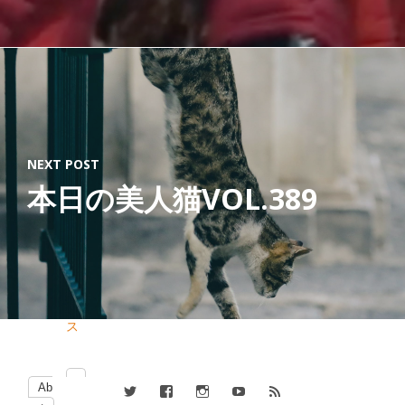
入
り
レ
プ
リ
カ
NEXT POST
ク
本日の美人猫VOL.389
ー
ル
ベ
ー
ス
Ab