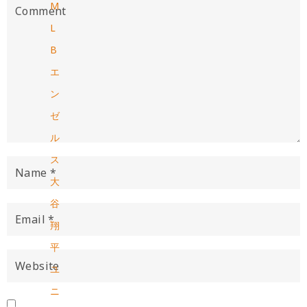
M
L
B
エ
ン
ゼ
ル
ス
大
谷
翔
平
ユ
ニ