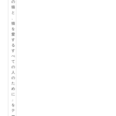
の
猫
と
、
猫
を
愛
す
る
す
べ
て
の
人
の
た
め
に
」
を
テ
ー