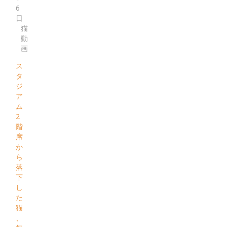
6
日
猫
動
画
ス
タ
ジ
ア
ム
2
階
席
か
ら
落
下
し
た
猫
、