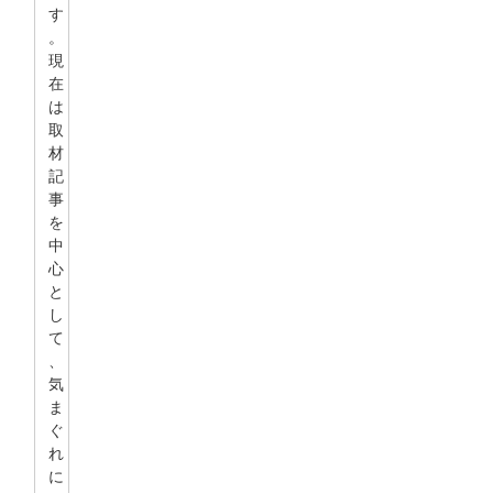
す
。
現
在
は
取
材
記
事
を
中
心
と
し
て
、
気
ま
ぐ
れ
に