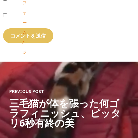
フ
ォ
ー
ム
/
ジ
ャ
ー
ジ
PREVIOUS POST
サ
三毛猫が体を張った何ゴ
イ
ラフィニッシュ、ピッタ
ン
リ6秒有終の美
刺
繍