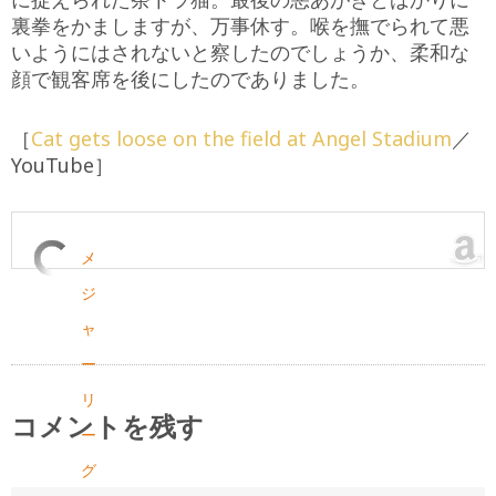
裏拳をかましますが、万事休す。喉を撫でられて悪
いようにはされないと察したのでしょうか、柔和な
顔で観客席を後にしたのでありました。
［
Cat gets loose on the field at Angel Stadium
／
YouTube］
メ
ジ
ャ
ー
リ
コメントを残す
ー
グ