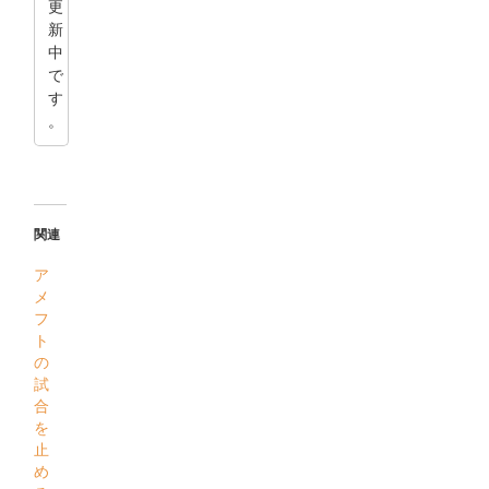
更
新
中
で
す
。
関連
ア
メ
フ
ト
の
試
合
を
止
め