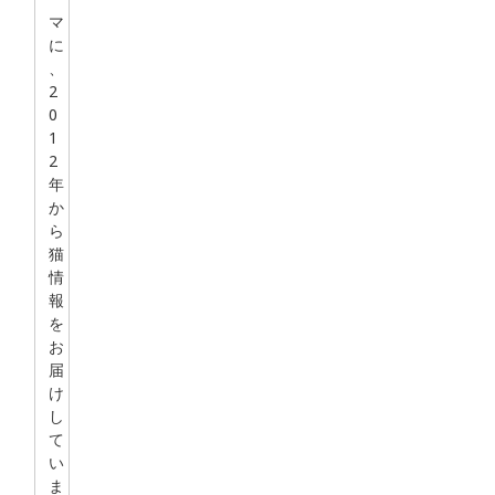
マ
に
、
2
0
1
2
年
か
ら
猫
情
報
を
お
届
け
し
て
い
ま