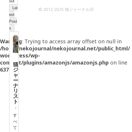
out
Lat
© 2012-2025 猫ジャーナルⓇ
est
Post
s
Warning
: Trying to access array offset on null in
/home/nekojournal/nekojournal.net/public_html/
wordpress/wp-
content/plugins/amazonjs/amazonjs.php
on line
猫
637
ジ
ャ
ー
ナ
リ
ス
ト
「
す
べ
て