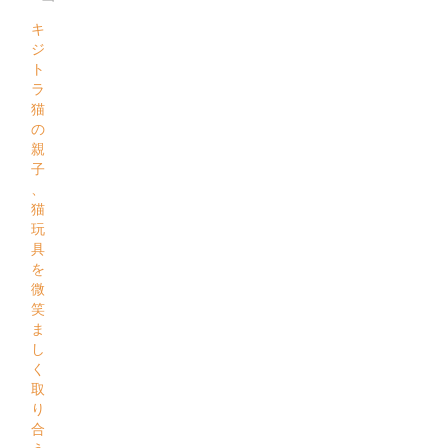
キ
ジ
ト
ラ
猫
の
親
子
、
猫
玩
具
を
微
笑
ま
し
く
取
り
合