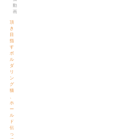
動
画
頂
き
目
指
す
ボ
ル
ダ
リ
ン
グ
猫
、
ホ
ー
ル
ド
伝
っ