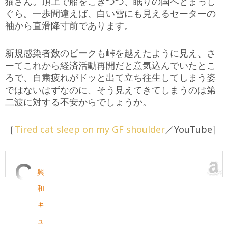
猫さん。頂上で船をこぎつつ、眠りの国へとまっし
ぐら。一歩間違えば、白い雪にも見えるセーターの
袖から直滑降寸前であります。
新規感染者数のピークも峠を越えたように見え、さ
ーてこれから経済活動再開だと意気込んでいたとこ
ろで、自粛疲れがドッと出て立ち往生してしまう姿
ではないはずなのに、そう見えてきてしまうのは第
二波に対する不安からでしょうか。
［
Tired cat sleep on my GF shoulder
／YouTube］
興
和
キ
ュ