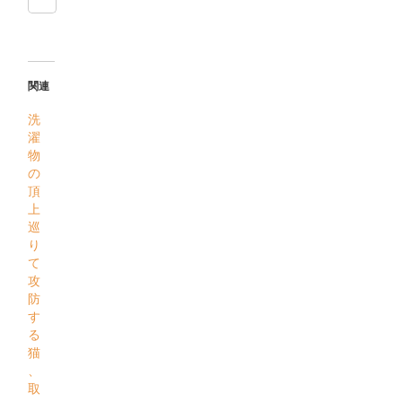
関連
洗
濯
物
の
頂
上
巡
り
て
攻
防
す
る
猫
、
取