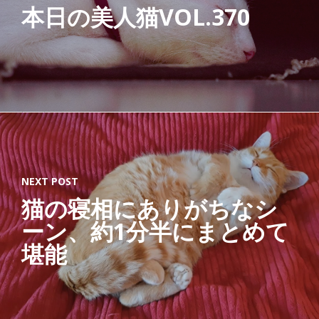
本日の美人猫VOL.370
猫
ジ
ャ
ー
ナ
リ
ス
ト
「
NEXT POST
す
猫の寝相にありがちなシ
べ
ーン、約1分半にまとめて
て
の
堪能
猫
と
、
猫
を