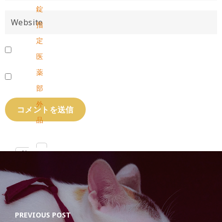
錠
指
定
医
薬
部
外
品
Ab
out
Lat
est
Post
s
PREVIOUS POST