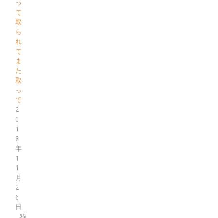
っ
て
取
ら
れ
て
ま
た
取
っ
て
2
0
1
8
年
1
1
月
2
6
日
猫