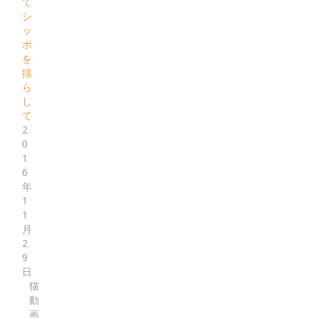
て
シ
ッ
ポ
を
揺
ら
し
て
2
0
1
6
年
1
1
月
2
9
日
猫
動
画