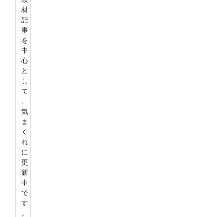
材
記
事
を
中
心
と
し
て
、
気
ま
ぐ
れ
に
更
新
中
で
す
。