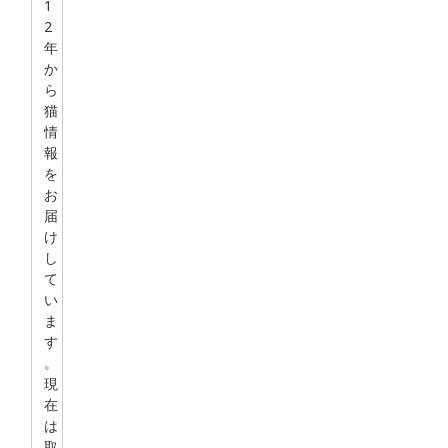
1
2
年
か
ら
猫
情
報
を
お
届
け
し
て
い
ま
す
。
現
在
は
取