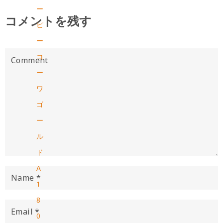
ー
コメントを残す
ピ
ー
コ
ー
ワ
ゴ
ー
ル
ド
A
1
8
0