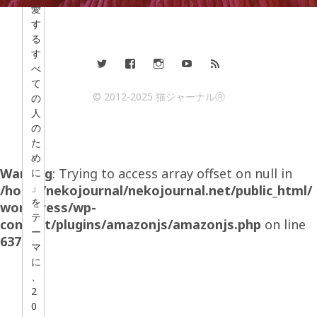
愛
す
る
す
べ
て
© 2012-2025 猫ジャーナルⓇ
の
人
の
た
め
Warning
: Trying to access array offset on null in
に
」
/home/nekojournal/nekojournal.net/public_html/
を
wordpress/wp-
テ
content/plugins/amazonjs/amazonjs.php
on line
ー
637
マ
に
、
2
0