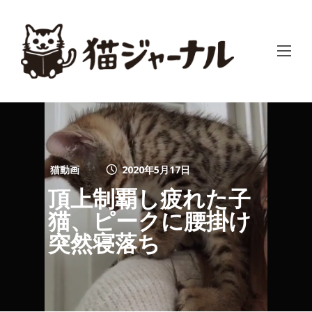
猫動画
2020年5月17日
頂上制覇し疲れた子
猫、ピークに腰掛け
突然寝落ち