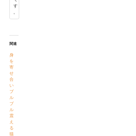
す
。
関連
身
を
寄
せ
合
い
ブ
ル
ブ
ル
震
え
る
猫