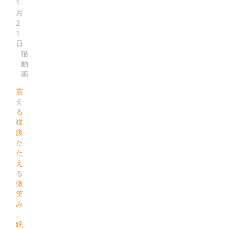
1
月
2
1
日
猫
動
画
震
え
る
猫
腹
た
た
え
る
微
笑
み
、
眠