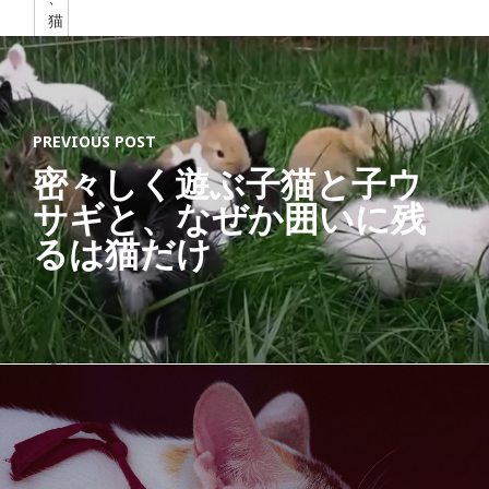
猫
を
愛
す
る
す
PREVIOUS POST
べ
密々しく遊ぶ子猫と子ウ
て
の
サギと、なぜか囲いに残
人
るは猫だけ
の
た
め
に
」
を
テ
ー
マ
に
、