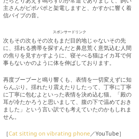
たらとりあえず鳴らすのが常道でありまして、飼い
主さんがピポパポと架電しますと、かすかに響く着
信バイブの音。
スポンサードリンク
次もその次もその次もまだ目的地じゃないその先
に、揺れる携帯を探すんだと鼻息荒く意気込む人間
の焦りを見すかすように、寝そべる猫はイカ耳で何
事もないかのように体を伸ばしております。
再度ブーブーと鳴り響くも、表情を一切変えずに知
らんぷり。揺れたり震えたりしたって、丁寧に丁寧
に丁寧に包むよといった表情を決め込む猫。「殿の
耳が冷たかろうと思いまして、腹の下で温めておき
ました」という言い訳でも考えていたのかもしれま
せん。
［
Cat sitting on vibrating phone
／YouTube］