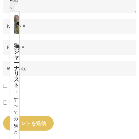
Post
s
猫
ジ
ャ
ー
ナ
リ
ス
ト
「
す
べ
て
の
猫
と
、