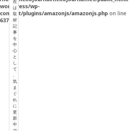
在
wordpress/wp-
は
content/plugins/amazonjs/amazonjs.php
on line
取
637
材
記
事
を
中
心
と
し
て
、
気
ま
ぐ
れ
に
更
新
中
で