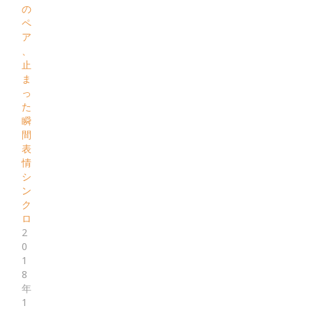
の
ペ
ア
、
止
ま
っ
た
瞬
間
表
情
シ
ン
ク
ロ
2
0
1
8
年
1