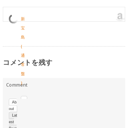
新
宝
島
(
通
コメントを残す
常
盤
)
Ab
out
Lat
est