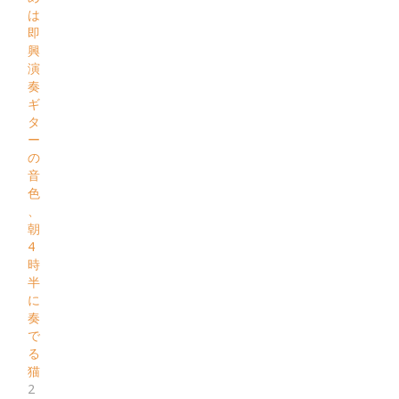
は
即
興
演
奏
ギ
タ
ー
の
音
色
、
朝
4
時
半
に
奏
で
る
猫
2