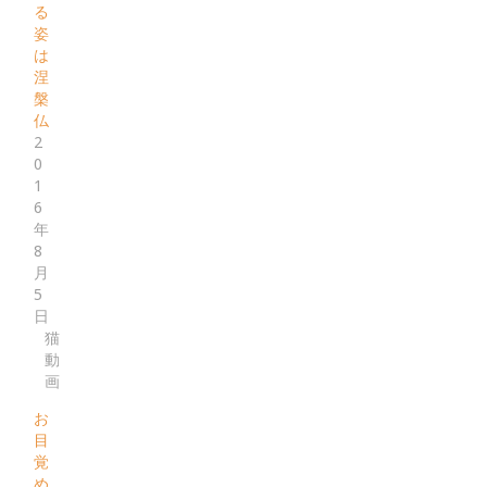
る
姿
は
涅
槃
仏
2
0
1
6
年
8
月
5
日
猫
動
画
お
目
覚
め