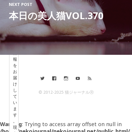
2
NEXT POST
0
本日の美人猫VOL.370
1
2
年
か
ら
猫
情
報
を
お
届
け
し
© 2012-2025 猫ジャーナルⓇ
て
い
ま
す
。
Warning
: Trying to access array offset on null in
現
/home/nekojournal/nekojournal.net/public_html/