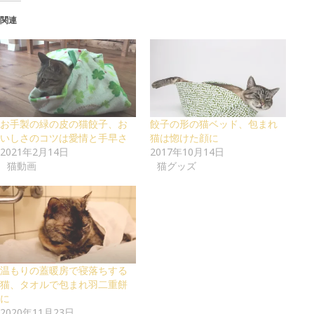
関連
お手製の緑の皮の猫餃子、お
餃子の形の猫ベッド、包まれ
いしさのコツは愛情と手早さ
猫は惚けた顔に
2021年2月14日
2017年10月14日
猫動画
猫グッズ
温もりの蓋暖房で寝落ちする
猫、タオルで包まれ羽二重餅
に
2020年11月23日