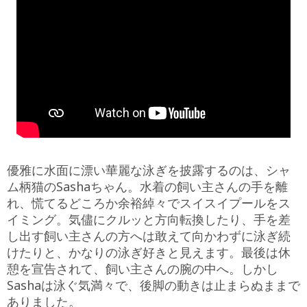
優雅に水面に漂い華麗な泳ぎを披露するのは、シャ
ム柄猫のSashaちゃん。水着の飼い主さんの手を離
れ、慌てるどころか余裕綽々でスイスイプールをス
イミング。気儘にクルッと方向転換したり、手を差
し出す飼い主さんの方へは敢えて向かわずに泳ぎ続
けたりと、かなりの泳ぎ好きと見えます。最後は休
憩を宣告されて、飼い主さんの腕の中へ。しかし
Sashaは泳ぐ気満々で、後脚の動きは止まらぬままで
ありました。