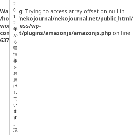
2
0
Warning
: Trying to access array offset on null in
1
/home/nekojournal/nekojournal.net/public_html/
2
wordpress/wp-
年
content/plugins/amazonjs/amazonjs.php
on line
か
637
ら
猫
情
報
を
お
届
け
し
て
い
ま
す
。
現