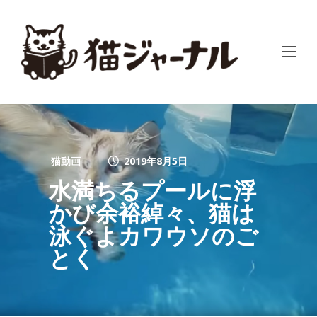
猫動画
2019年8月5日
水満ちるプールに浮
かび余裕綽々、猫は
泳ぐよカワウソのご
とく