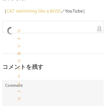
［
CAT swimming like a BOSS
／YouTube］
ジ
ャ
ン
ボ
フ
コメントを残す
ァ
ミ
リ
ー
プ