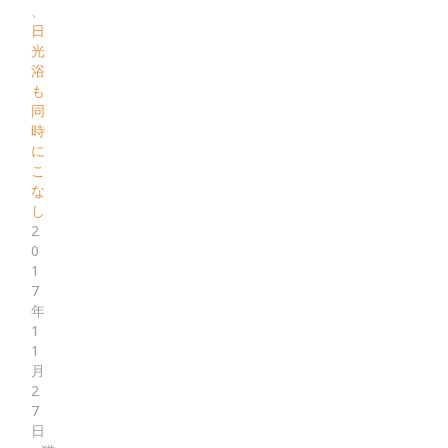
、
日
光
浴
も
同
時
に
こ
な
し
2
0
1
7
年
1
1
月
2
7
日