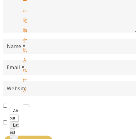
ー
ル
電
動
空
気
入
れ
付
き
Ab
out
Lat
est