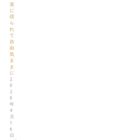
波
に
揺
ら
れ
て
自
由
気
ま
ま
に
2
0
2
0
年
4
月
1
6
日