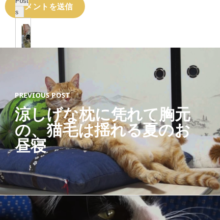
Post
s
猫
ジ
ャ
PREVIOUS POST
ー
ナ
涼しげな枕に凭れて胸元
リ
の、猫毛は揺れる夏のお
ス
ト
昼寝
「
す
べ
て
の
猫
と
、