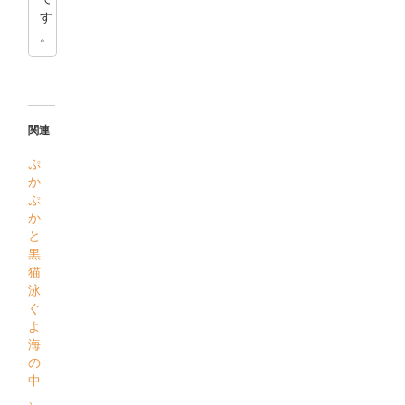
す
。
関連
ぷ
か
ぷ
か
と
黒
猫
泳
ぐ
よ
海
の
中
、