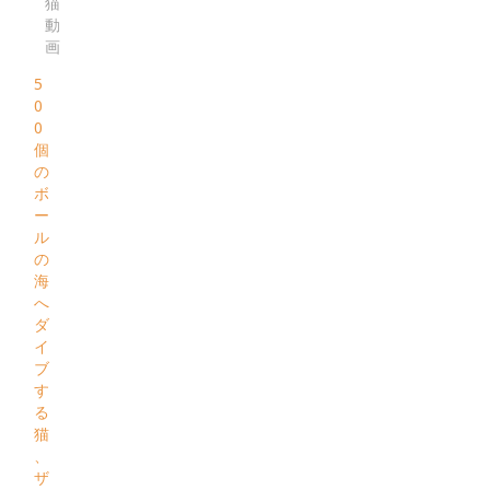
猫
動
画
5
0
0
個
の
ボ
ー
ル
の
海
へ
ダ
イ
ブ
す
る
猫
、
ザ