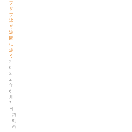
ブ
ザ
ブ
泳
ぎ
波
間
に
漂
う
2
0
2
2
年
6
月
3
日
猫
動
画