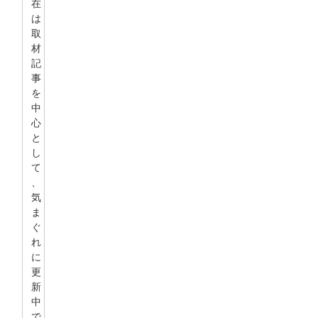
在
は
取
材
記
事
を
中
心
と
し
て
、
気
ま
ぐ
れ
に
更
新
中
で