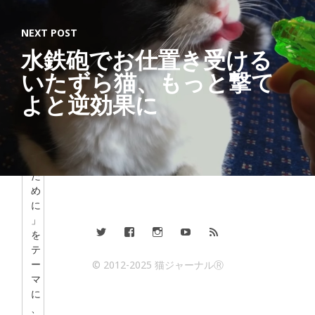
猫
を
NEXT POST
愛
水鉄砲でお仕置き受ける
す
る
いたずら猫、もっと撃て
す
よと逆効果に
べ
て
の
人
の
た
め
に
」
を
テ
ー
© 2012-2025 猫ジャーナルⓇ
マ
に
、