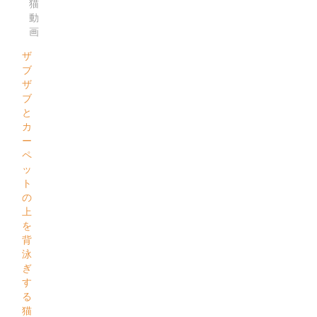
猫
動
画
ザ
ブ
ザ
ブ
と
カ
ー
ペ
ッ
ト
の
上
を
背
泳
ぎ
す
る
猫