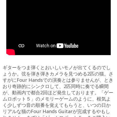
ギターをつま弾くとおいしいモノが出てくるのでし
ょうか。弦を弾き弾きカメラを見つめる2匹の猫。さ
すがにFour Handsでの演奏とは参りませんが、とき
おり奇跡的にシンクロして、2匹同時に奏でる瞬間
が、動画内で都合2回ほど発生しております。「ゲー
ムロボット５」のメモリーゲームのように、根気よ
く少しずつ音の順番を覚えてもらうと、いつの日か
リアルな猫のFour Hands Guitarが完成するやもし