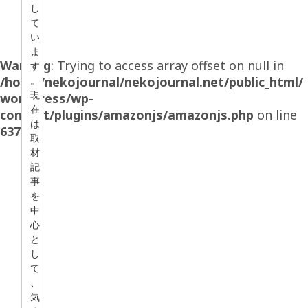
し
て
い
ま
Warning
: Trying to access array offset on null in
す
/home/nekojournal/nekojournal.net/public_html/
。
現
wordpress/wp-
在
content/plugins/amazonjs/amazonjs.php
on line
は
637
取
材
記
事
を
中
心
と
し
て
、
気