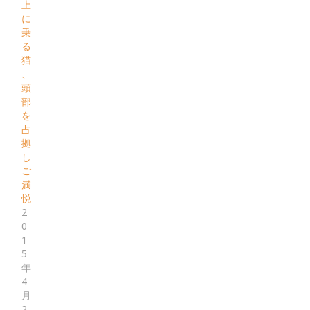
上
に
乗
る
猫
、
頭
部
を
占
拠
し
ご
満
悦
2
0
1
5
年
4
月
2