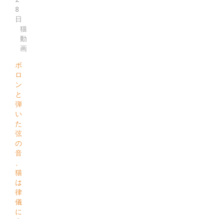
8
日
猫
動
画
ボ
ロ
ン
と
弾
い
た
弦
の
音
、
猫
は
律
儀
に