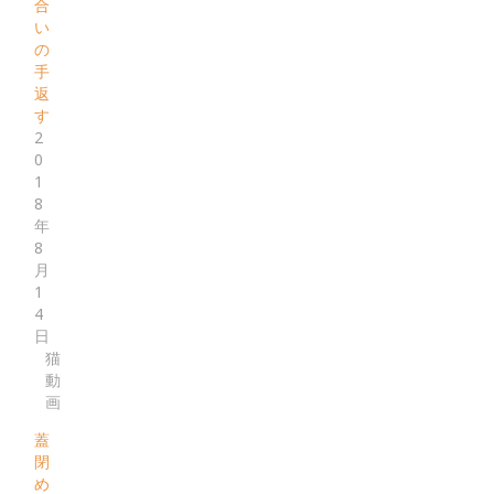
合
い
の
手
返
す
2
0
1
8
年
8
月
1
4
日
猫
動
画
蓋
閉
め