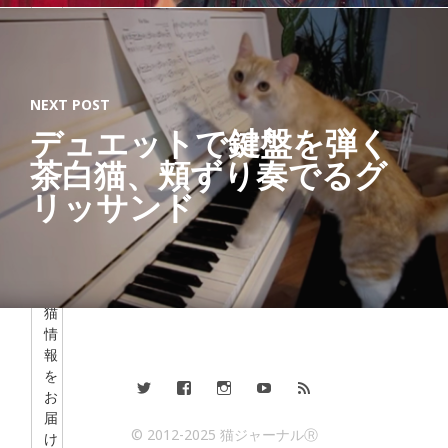
」
を
テ
ー
マ
NEXT POST
に
デュエットで鍵盤を弾く
、
茶白猫、頬ずり奏でるグ
2
0
リッサンド
1
2
年
か
ら
猫
情
報
を
お
届
© 2012-2025 猫ジャーナルⓇ
け