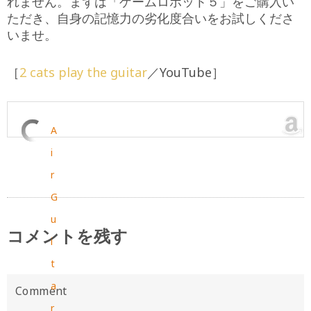
れません。まずは「ゲームロボット５」をご購入い
ただき、自身の記憶力の劣化度合いをお試しくださ
いませ。
［
2 cats play the guitar
／YouTube］
A
i
r
G
u
コメントを残す
i
t
a
r