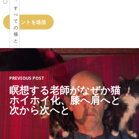
「
す
べ
て
の
猫
と
、
猫
を
愛
す
PREVIOUS POST
る
瞑想する老師がなぜか猫
す
べ
ホイホイ化、膝へ肩へと
て
の
次から次へと
人
の
た
め
に