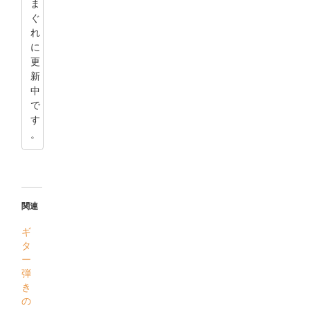
ま
ぐ
れ
に
更
新
中
で
す
。
関連
ギ
タ
ー
弾
き
の