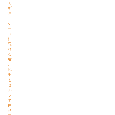
て
ギ
タ
ー
ケ
ー
ス
に
隠
れ
る
猫
、
脱
出
も
セ
ル
フ
で
自
己