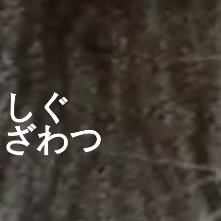
っしぐ
もざわつ