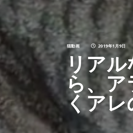
猫動画
2019年1月9日
リアル
ら、ア
くアレ