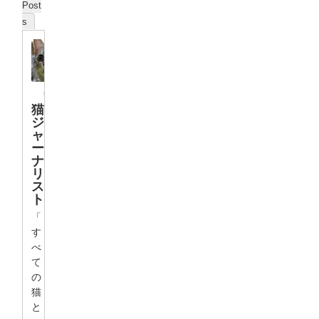
Post
s
猫
ジ
ャ
ー
ナ
リ
ス
ト
「
す
べ
て
の
猫
と