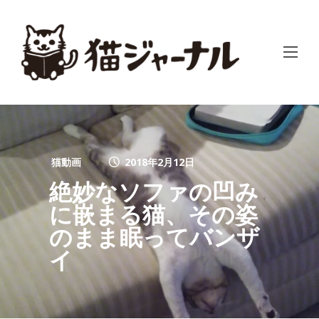
猫動画
2018年2月12日
絶妙なソファの凹み
に嵌まる猫、その姿
のまま眠ってバンザ
イ