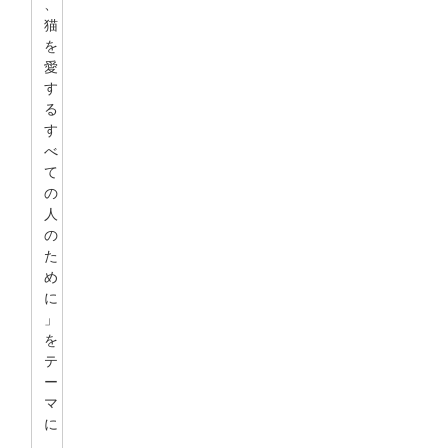
、
猫
を
愛
す
る
す
べ
て
の
人
の
た
め
に
」
を
テ
ー
マ
に
、