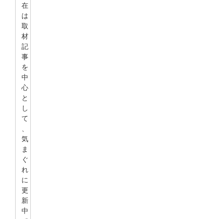
在
は
取
材
記
事
を
中
心
と
し
て
、
気
ま
ぐ
れ
に
更
新
中