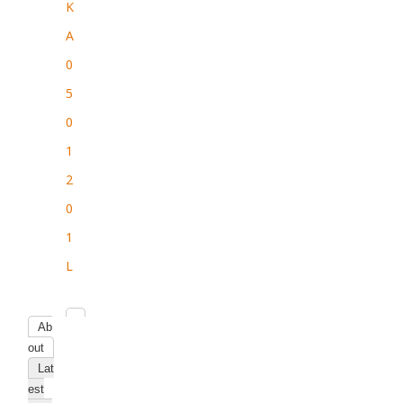
K
A
0
5
0
1
2
0
1
L
Ab
out
Lat
est