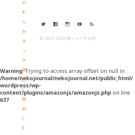
や
わ
ら
か
© 2012-2025 猫ジャーナルⓇ
タ
ッ
チ
高
Warning
: Trying to access array offset on null in
/home/nekojournal/nekojournal.net/public_html/
さ
wordpress/wp-
(
content/plugins/amazonjs/amazonjs.php
on line
低
637
め
)
E