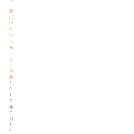
、
寝
ぼ
け
た
ハ
ス
キ
ー
と
一
体
化
2
0
1
7
年
7
月
1
6