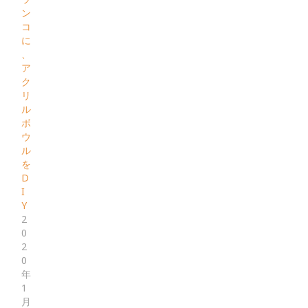
ン
コ
に
、
ア
ク
リ
ル
ボ
ウ
ル
を
D
I
Y
2
0
2
0
年
1
月