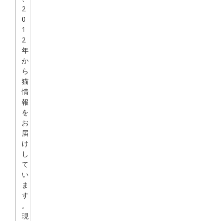
2
0
1
2
年
か
ら
猫
情
報
を
お
届
け
し
て
い
ま
す
。
現