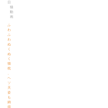
日
猫
動
画
ふ
わ
ふ
わ
ぬ
く
ぬ
く
猫
枕
、
ヘ
ソ
天
姿
も
納
得