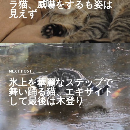
ラ猫、威嚇をするも姿は
イ
見えず
プ
高
さ
調
節
可
能
NEXT POST
ア
氷上を華麗なステップで
ー
舞い踊る猫、エキサイト
チ
して最後は木登り
型
形
状