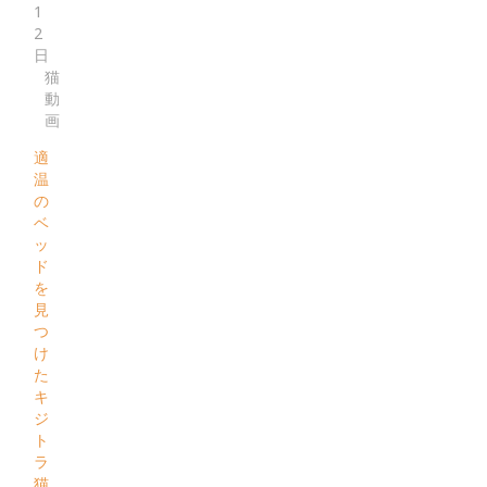
1
2
日
猫
動
画
適
温
の
ベ
ッ
ド
を
見
つ
け
た
キ
ジ
ト
ラ
猫