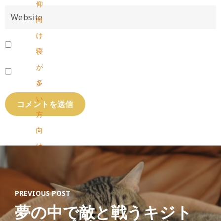
仰
向
け
寝
が
多
い
方
向
け
ソ
フ
PREVIOUS POST
ト
夢の中で敵と戦うキジト
パ