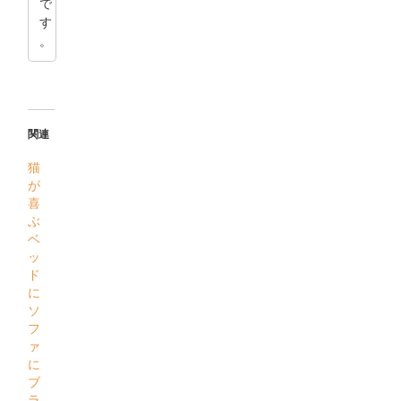
で
す
。
関連
猫
が
喜
ぶ
ベ
ッ
ド
に
ソ
フ
ァ
に
ブ
ラ