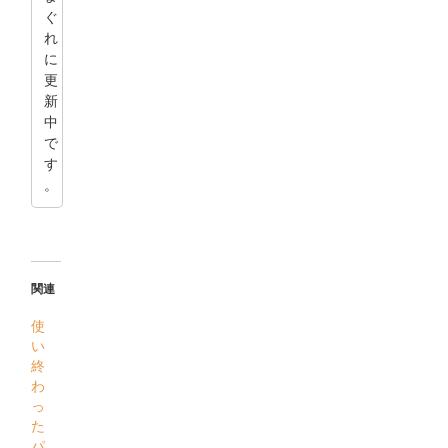
ぐ
れ
に
更
新
中
で
す
。
関連
使
い
終
わ
っ
た
パ