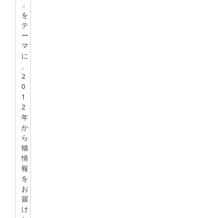
」
を
テ
ー
マ
に
、
2
0
1
2
年
か
ら
猫
情
報
を
お
届
け