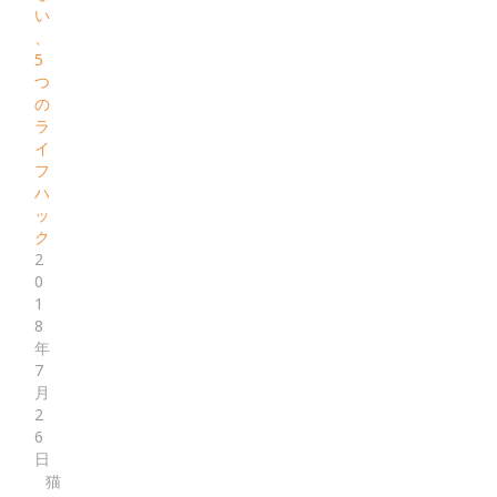
い
、
5
つ
の
ラ
イ
フ
ハ
ッ
ク
2
0
1
8
年
7
月
2
6
日
猫