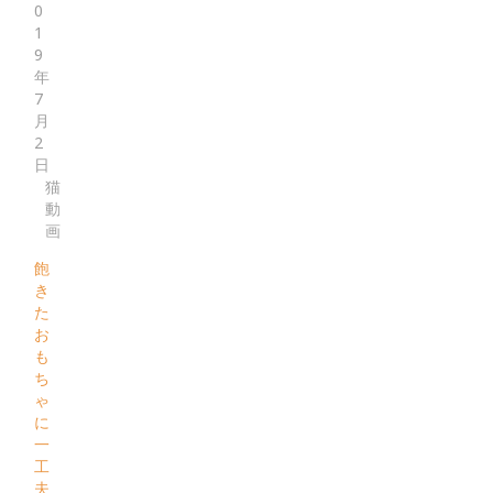
0
1
9
年
7
月
2
日
猫
動
画
飽
き
た
お
も
ち
ゃ
に
一
工
夫