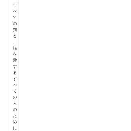
す
べ
て
の
猫
と
、
猫
を
愛
す
る
す
べ
て
の
人
の
た
め
に