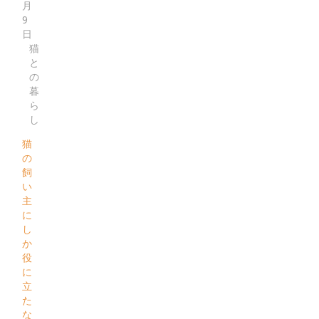
月
9
日
猫
と
の
暮
ら
し
猫
の
飼
い
主
に
し
か
役
に
立
た
な