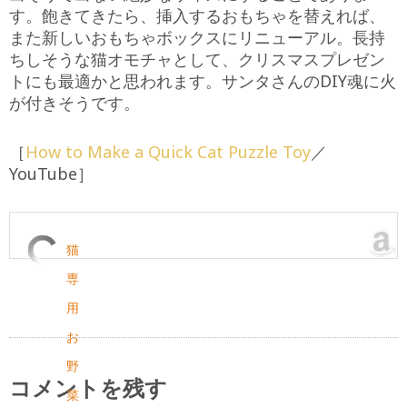
す。飽きてきたら、挿入するおもちゃを替えれば、
また新しいおもちゃボックスにリニューアル。長持
ちしそうな猫オモチャとして、クリスマスプレゼン
トにも最適かと思われます。サンタさんのDIY魂に火
が付きそうです。
［
How to Make a Quick Cat Puzzle Toy
／
YouTube］
猫
専
用
お
野
コメントを残す
菜