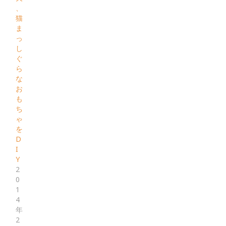
、
猫
ま
っ
し
ぐ
ら
な
お
も
ち
ゃ
を
D
I
Y
2
0
1
4
年
2