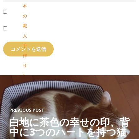
本
の
職
人
手
作
り
/
国
産
/
PREVIOUS POST
ラ
白地に茶色の幸せの印、背
ッ
中に3つのハートを持つ猫
ピ