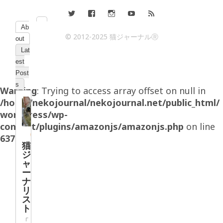
Ab
© 2012-2025 猫ジャーナルⓇ
out
Lat
est
Post
s
Warning
: Trying to access array offset on null in
/home/nekojournal/nekojournal.net/public_html/
wordpress/wp-
content/plugins/amazonjs/amazonjs.php
on line
637
猫
ジ
ャ
ー
ナ
リ
ス
ト
「