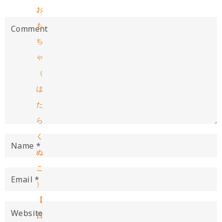
お
も
ち
ゃ
（
は
た
ら
く
ぬ
こ
）
【
日