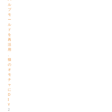
ル
プ
モ
ー
ル
ド
を
再
活
用
、
猫
の
オ
モ
チ
ャ
に
D
I
Y
2