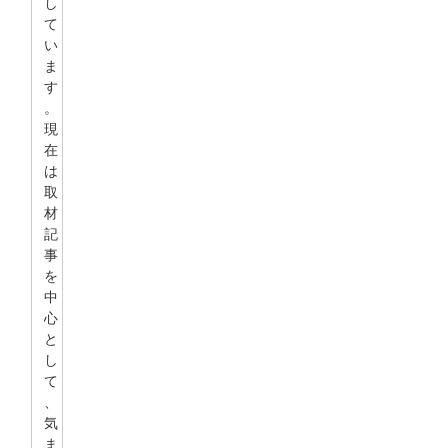
し
て
い
ま
す
。
現
在
は
取
材
記
事
を
中
心
と
し
て
、
気
ま