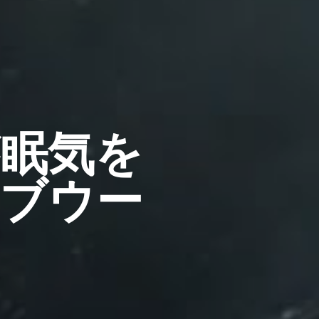
眠気を
ブウー