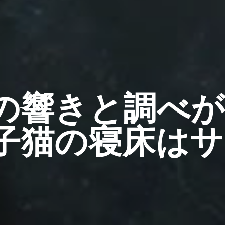
の響きと調べが
子猫の寝床はサ