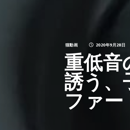
猫動画
2020年9月28日
重低音
誘う、
ファー